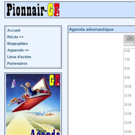
Agenda aéronautique
Accueil
Récits
>>
mars
Biographies
Appareils
>>
0:00
Lieux d’action
7:00
Partenaires
8:00
9:00
10:00
11:00
12:00
13:00
14:00
15:00