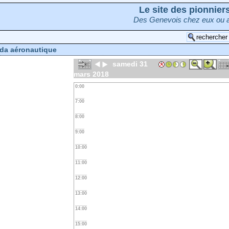
Le site des pionnie
Des Genevois chez eux ou a
da aéronautique
samedi 31
mars 2018
0:00
7:00
8:00
9:00
10:00
11:00
12:00
13:00
14:00
15:00