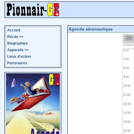
Agenda aéronautique
Accueil
Récits
>>
janvi
Biographies
Appareils
>>
0:00
Lieux d’action
7:00
Partenaires
8:00
9:00
10:00
11:00
12:00
13:00
14:00
15:00