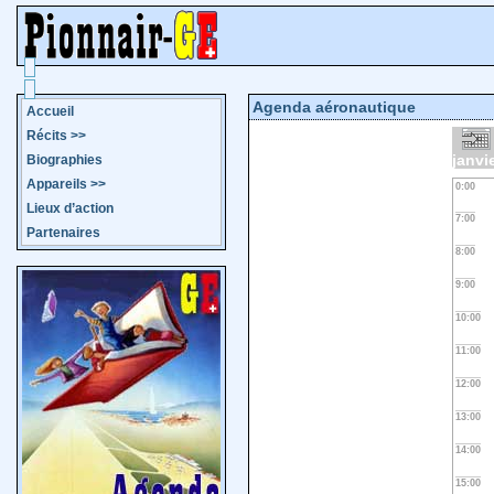
Agenda aéronautique
Accueil
Récits
>>
janvi
Biographies
Appareils
>>
0:00
Lieux d’action
7:00
Partenaires
8:00
9:00
10:00
11:00
12:00
13:00
14:00
15:00