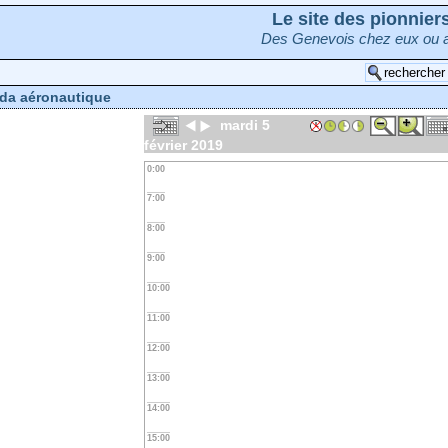
Le site des pionnie
Des Genevois chez eux ou a
da aéronautique
mardi 5
février 2019
0:00
7:00
8:00
9:00
10:00
11:00
12:00
13:00
14:00
15:00