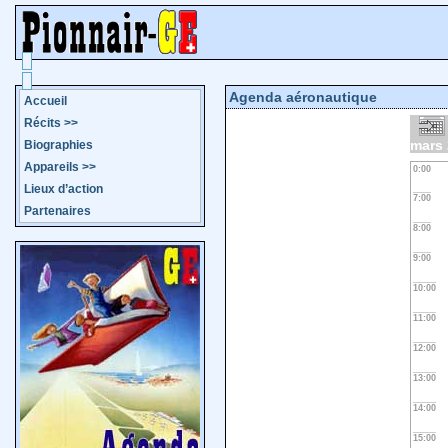
Agenda aéronautique
Accueil
Récits
>>
mars
Biographies
Appareils
>>
0:00
Lieux d’action
7:00
Partenaires
8:00
9:00
10:00
11:00
12:00
13:00
14:00
15:00