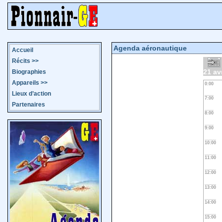
Agenda aéronautique
Accueil
Récits
>>
21 av
Biographies
Appareils
>>
0:00
Lieux d’action
7:00
Partenaires
8:00
9:00
10:00
11:00
12:00
13:00
14:00
15:00