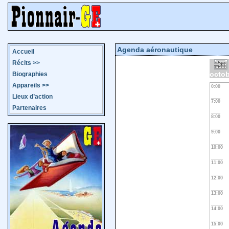
Agenda aéronautique
Accueil
Récits
>>
octob
Biographies
Appareils
>>
0:00
Lieux d’action
7:00
Partenaires
8:00
9:00
10:00
11:00
12:00
13:00
14:00
15:00