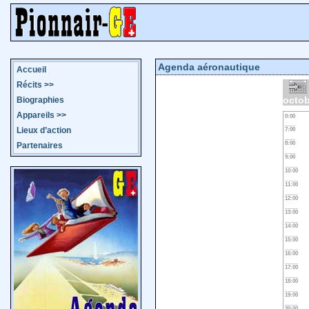
Agenda aéronautique
Accueil
Récits
>>
octob
Biographies
Appareils
>>
0:00
Lieux d’action
7:00
8:00
Partenaires
9:00
10:00
11:00
12:00
13:00
14:00
15:00
16:00
17:00
18:00
19:00
20:00