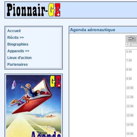
Agenda aéronautique
Accueil
Récits
>>
12 n
Biographies
Appareils
>>
0:00
Lieux d’action
7:00
Partenaires
8:00
9:00
10:00
11:00
12:00
13:00
14:00
15:00