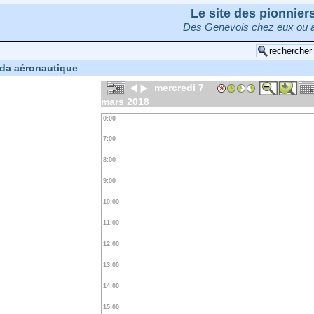
Le site des pionnie
Des Genevois chez eux ou a
da aéronautique
mercredi 7
mars 2018
0:00
7:00
8:00
9:00
10:00
11:00
12:00
13:00
14:00
15:00