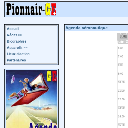
Agenda aéronautique
Accueil
Récits
>>
juin 
Biographies
Appareils
>>
0:00
Lieux d’action
7:00
Partenaires
8:00
9:00
10:00
11:00
12:00
13:00
14:00
15:00