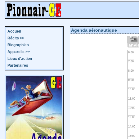
Agenda aéronautique
Accueil
Récits
>>
janvi
Biographies
Appareils
>>
0:00
Lieux d’action
7:00
Partenaires
8:00
9:00
10:00
11:00
12:00
13:00
14:00
15:00