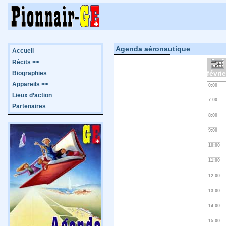
Agenda aéronautique
Accueil
Récits
>>
févri
Biographies
Appareils
>>
0:00
Lieux d’action
7:00
Partenaires
8:00
9:00
10:00
11:00
12:00
13:00
14:00
15:00