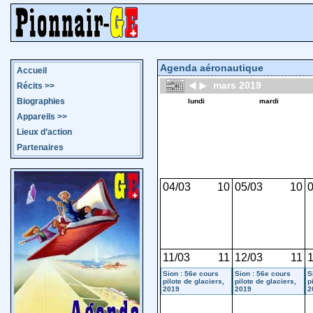
Agenda aéronautique
Accueil
mars 2019
Récits
>>
Biographies
lundi
mardi
Appareils
>>
Lieux d’action
Partenaires
04/03
10
05/03
10
0
11/03
11
12/03
11
1
Sion : 56e cours
Sion : 56e cours
S
pilote de glaciers,
pilote de glaciers,
p
2019
2019
2