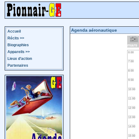
Agenda aéronautique
Accueil
Récits
>>
mars
Biographies
Appareils
>>
0:00
Lieux d’action
7:00
Partenaires
8:00
9:00
10:00
11:00
12:00
13:00
14:00
15:00