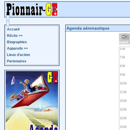
Agenda aéronautique
Accueil
Récits
>>
mars
Biographies
Appareils
>>
0:00
Lieux d’action
7:00
Partenaires
8:00
9:00
10:00
11:00
12:00
13:00
14:00
15:00