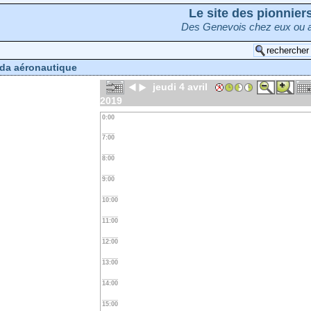
Le site des pionnie
Des Genevois chez eux ou a
da aéronautique
jeudi 4 avril
2019
0:00
7:00
8:00
9:00
10:00
11:00
12:00
13:00
14:00
15:00