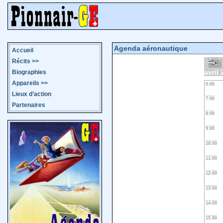
Agenda aéronautique
Accueil
Récits
>>
avril
Biographies
Appareils
>>
0:00
Lieux d’action
7:00
Partenaires
8:00
9:00
10:00
11:00
12:00
13:00
14:00
15:00