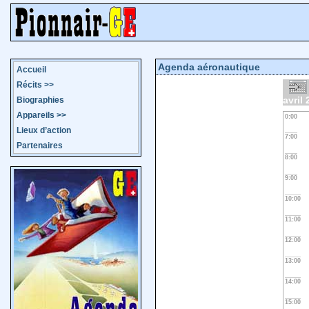
Agenda aéronautique
Accueil
Récits
>>
avril
Biographies
Appareils
>>
0:00
Lieux d’action
7:00
Partenaires
8:00
9:00
10:00
11:00
12:00
13:00
14:00
15:00