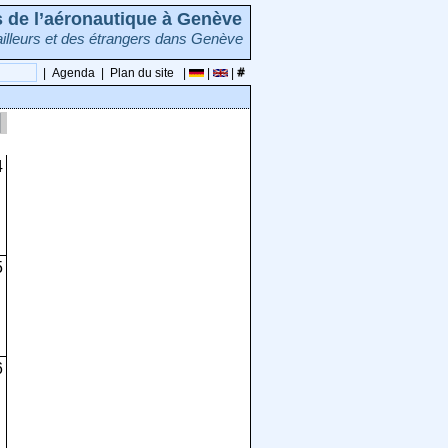
rs de l’aéronautique à Genève
illeurs et des étrangers dans Genève
|
Agenda
|
Plan du site
|
|
|
4
5
6