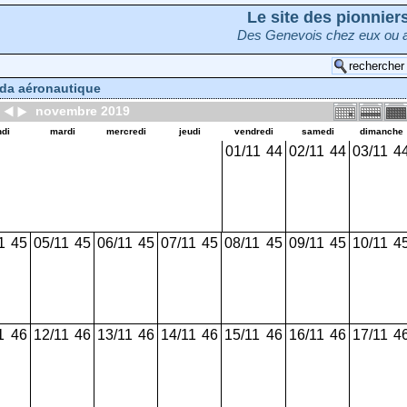
Le site des pionnie
Des Genevois chez eux ou a
da aéronautique
novembre 2019
ndi
mardi
mercredi
jeudi
vendredi
samedi
dimanche
01/11
44
02/11
44
03/11
4
1
45
05/11
45
06/11
45
07/11
45
08/11
45
09/11
45
10/11
4
1
46
12/11
46
13/11
46
14/11
46
15/11
46
16/11
46
17/11
4