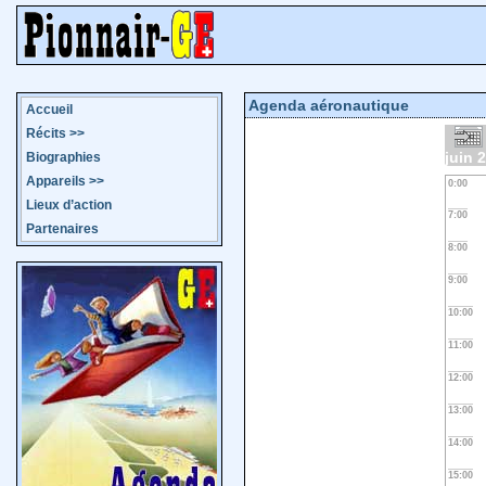
Agenda aéronautique
Accueil
Récits
>>
juin 
Biographies
Appareils
>>
0:00
Lieux d’action
7:00
Partenaires
8:00
9:00
10:00
11:00
12:00
13:00
14:00
15:00