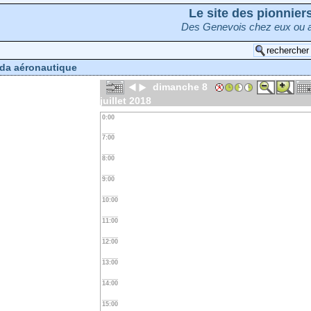
Le site des pionnie
Des Genevois chez eux ou a
da aéronautique
dimanche 8
juillet 2018
0:00
7:00
8:00
9:00
10:00
11:00
12:00
13:00
14:00
15:00