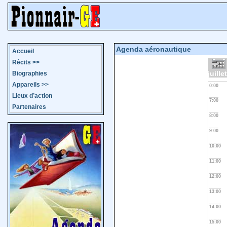
Agenda aéronautique
Accueil
Récits
>>
juille
Biographies
Appareils
>>
0:00
Lieux d’action
7:00
Partenaires
8:00
9:00
10:00
11:00
12:00
13:00
14:00
15:00