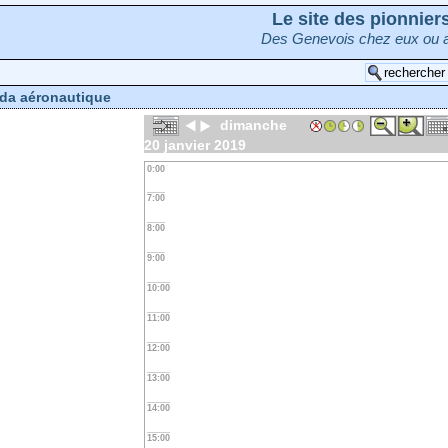
Le site des pionnie
Des Genevois chez eux ou a
da aéronautique
dimanche
20 janvier 2019
0:00
7:00
8:00
9:00
10:00
11:00
12:00
13:00
14:00
15:00