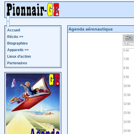
Agenda aéronautique
Accueil
Récits
>>
17 ma
Biographies
Appareils
>>
0:00
Lieux d’action
7:00
Partenaires
8:00
9:00
10:00
11:00
12:00
13:00
14:00
15:00