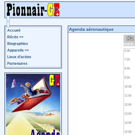
Agenda aéronautique
Accueil
Récits
>>
mars
Biographies
Appareils
>>
0:00
Lieux d’action
7:00
Partenaires
8:00
9:00
10:00
11:00
12:00
13:00
14:00
15:00