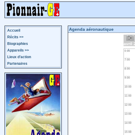
Agenda aéronautique
Accueil
Récits
>>
avril
Biographies
Appareils
>>
0:00
Lieux d’action
7:00
Partenaires
8:00
9:00
10:00
11:00
12:00
13:00
14:00
15:00