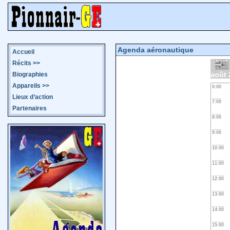
Agenda aéronautique
Accueil
Récits
>>
août 
Biographies
Appareils
>>
0:00
Lieux d’action
7:00
Partenaires
8:00
9:00
10:00
11:00
12:00
13:00
14:00
15:00