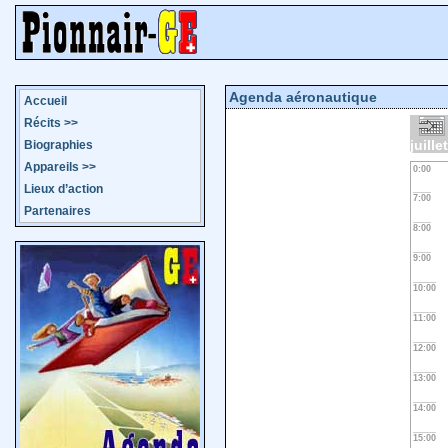
Agenda aéronautique
Accueil
Récits
>>
juille
Biographies
Appareils
>>
0:00
Lieux d’action
7:00
Partenaires
8:00
9:00
10:00
11:00
12:00
13:00
14:00
15:00