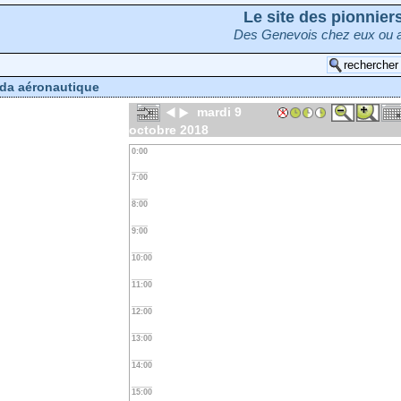
Le site des pionnie
Des Genevois chez eux ou a
da aéronautique
mardi 9
octobre 2018
0:00
7:00
8:00
9:00
10:00
11:00
12:00
13:00
14:00
15:00