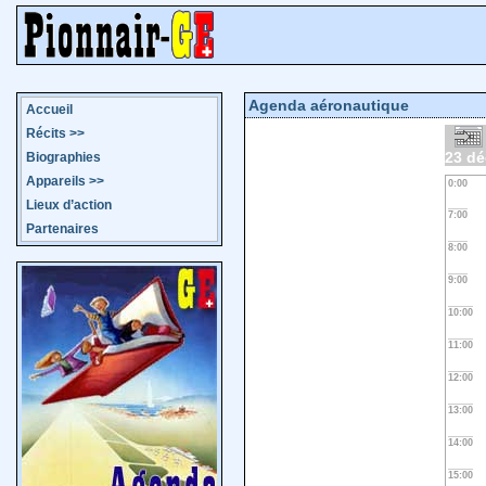
Agenda aéronautique
Accueil
Récits
>>
23 d
Biographies
Appareils
>>
0:00
Lieux d’action
7:00
Partenaires
8:00
9:00
10:00
11:00
12:00
13:00
14:00
15:00