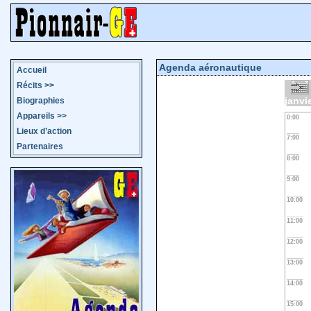
Agenda aéronautique
Accueil
Récits
>>
janvi
Biographies
Appareils
>>
0:00
Lieux d’action
7:00
Partenaires
8:00
9:00
10:00
11:00
12:00
13:00
14:00
15:00