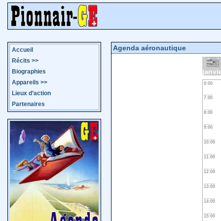
Agenda aéronautique
Accueil
Récits
>>
janvi
Biographies
Appareils
>>
0:00
Lieux d’action
7:00
Partenaires
8:00
9:00
10:00
11:00
12:00
13:00
14:00
15:00