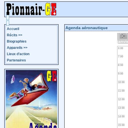
Agenda aéronautique
Accueil
Récits
>>
janvi
Biographies
Appareils
>>
0:00
Lieux d’action
7:00
Partenaires
8:00
9:00
10:00
11:00
12:00
13:00
14:00
15:00