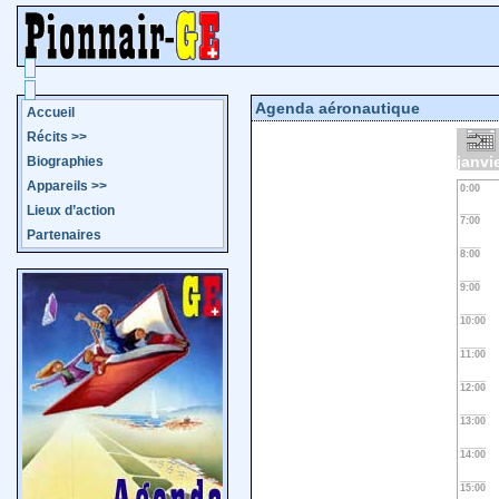
Agenda aéronautique
Accueil
Récits
>>
janvi
Biographies
Appareils
>>
0:00
Lieux d’action
7:00
Partenaires
8:00
9:00
10:00
11:00
12:00
13:00
14:00
15:00