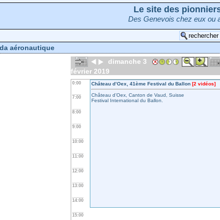
Le site des pionnie
Des Genevois chez eux ou a
da aéronautique
dimanche 3
février 2019
0:00
Château d’Oex, 41ème Festival du Ballon
[2 vidéos]
Château d’Oex, Canton de Vaud, Suisse
7:00
Festival International du Ballon.
8:00
9:00
10:00
11:00
12:00
13:00
14:00
15:00