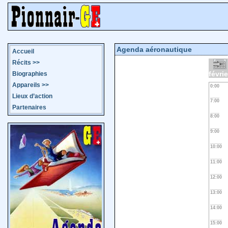
Agenda aéronautique
Accueil
Récits
>>
févri
Biographies
Appareils
>>
0:00
Lieux d’action
7:00
Partenaires
8:00
9:00
10:00
11:00
12:00
13:00
14:00
15:00