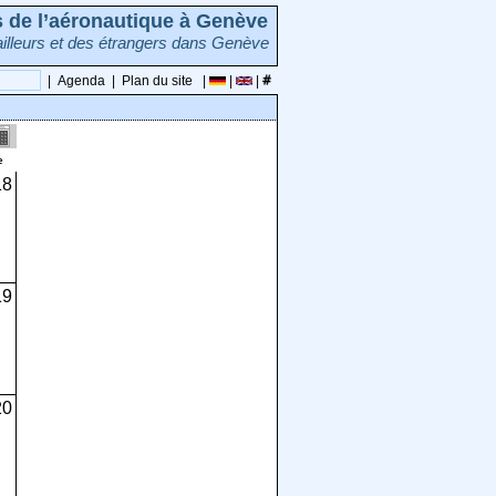
rs de l’aéronautique à Genève
illeurs et des étrangers dans Genève
|
Agenda
|
Plan du site
|
|
|
e
18
19
20