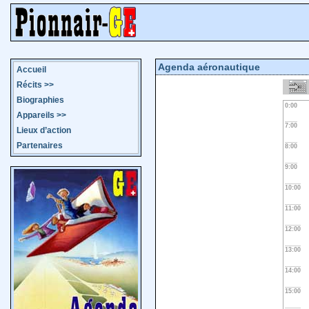
Agenda aéronautique
Accueil
Récits
>>
Biographies
0:00
Appareils
>>
7:00
Lieux d’action
Partenaires
8:00
9:00
10:00
11:00
12:00
13:00
14:00
15:00