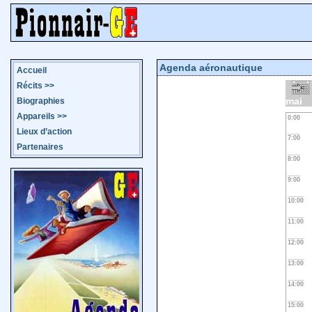
Agenda aéronautique
Accueil
Récits
>>
mai
Biographies
Appareils
>>
0:00
Lieux d’action
7:00
Partenaires
8:00
9:00
10:00
11:00
12:00
13:00
14:00
15:00