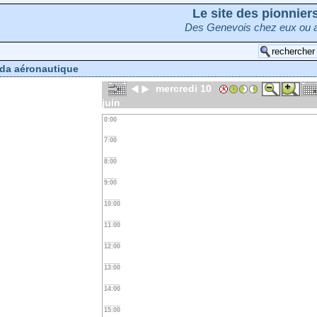
Le site des pionnie
Des Genevois chez eux ou a
da aéronautique
mercredi 10
juin
0:00
7:00
8:00
9:00
10:00
11:00
12:00
13:00
14:00
15:00