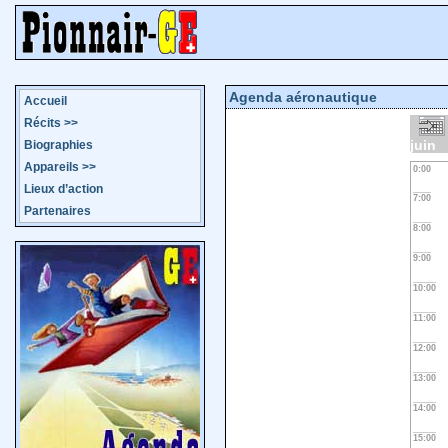
Agenda aéronautique
Accueil
Récits
>>
juin
Biographies
Appareils
>>
0:00
Lieux d’action
7:00
Partenaires
8:00
9:00
10:00
11:00
12:00
13:00
14:00
15:00