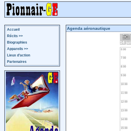
Agenda aéronautique
Accueil
Récits
>>
14 ju
Biographies
Appareils
>>
0:00
Lieux d’action
7:00
Partenaires
8:00
9:00
10:00
11:00
12:00
13:00
14:00
15:00