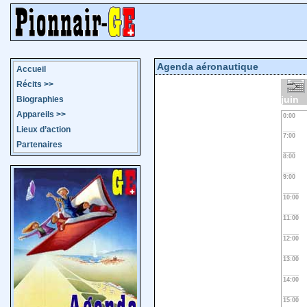
Agenda aéronautique
Accueil
Récits
>>
juin
Biographies
Appareils
>>
0:00
Lieux d’action
7:00
Partenaires
8:00
9:00
10:00
11:00
12:00
13:00
14:00
15:00