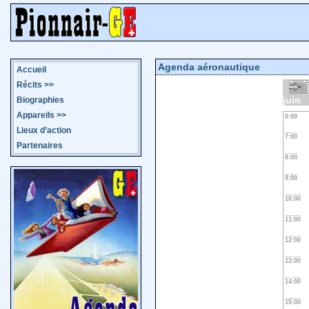
Agenda aéronautique
Accueil
Récits
>>
juin
Biographies
Appareils
>>
0:00
Lieux d’action
7:00
Partenaires
8:00
9:00
10:00
11:00
12:00
13:00
14:00
15:00