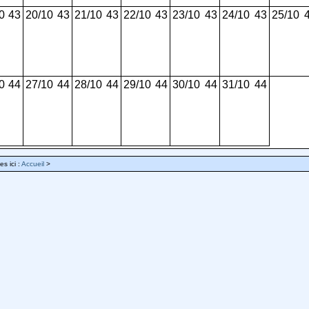
0
43
20/10
43
21/10
43
22/10
43
23/10
43
24/10
43
25/10
0
44
27/10
44
28/10
44
29/10
44
30/10
44
31/10
44
es ici :
Accueil
>