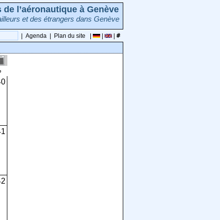
rs de l’aéronautique à Genève
illeurs et des étrangers dans Genève
|
Agenda
|
Plan du site
|
|
|
e
40
41
42