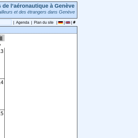
rs de l’aéronautique à Genève
illeurs et des étrangers dans Genève
|
Agenda
|
Plan du site
|
|
|
e
13
14
15