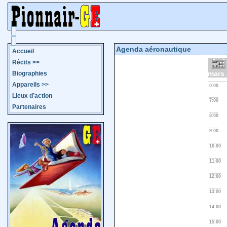
Agenda aéronautique
Accueil
Récits
>>
mars
Biographies
Appareils
>>
0:00
Lieux d’action
7:00
Partenaires
8:00
9:00
10:00
11:00
12:00
13:00
14:00
15:00