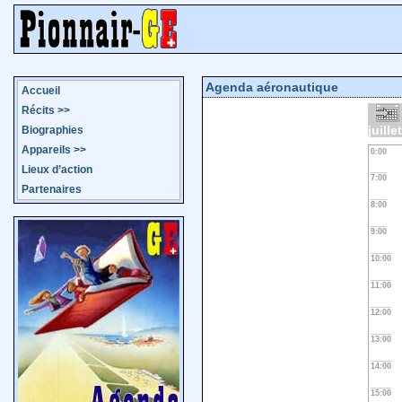
Agenda aéronautique
Accueil
Récits
>>
juille
Biographies
Appareils
>>
0:00
Lieux d’action
7:00
Partenaires
8:00
9:00
10:00
11:00
12:00
13:00
14:00
15:00